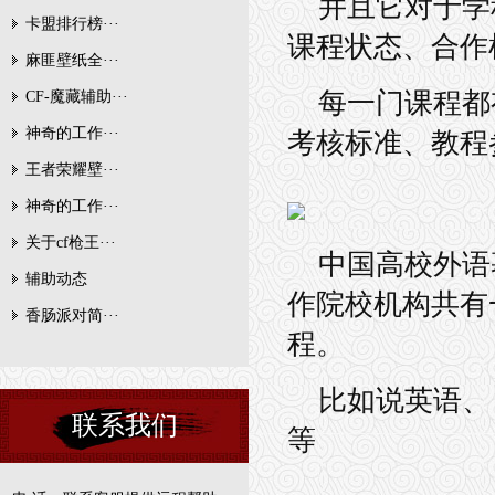
并且它对于学
卡盟排行榜···
课程状态、合作
麻匪壁纸全···
每一门课程都
CF-魔藏辅助···
神奇的工作···
考核标准、教程
王者荣耀壁···
神奇的工作···
关于cf枪王···
中国高校外语
辅助动态
作院校机构共有
香肠派对简···
程。
比如说英语、
联系我们
等