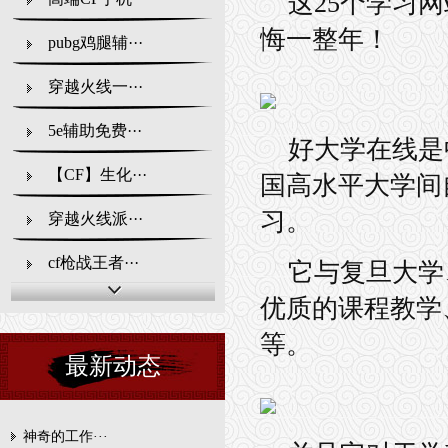
这25个学习
悔一整年！
pubg鸡腿辅···
穿越火线一···
5e辅助免费···
好大学在线是
【CF】生化···
国高水平大学间
习。
穿越火线派···
cf枪战王者···
它与复旦大学
优质的课程教学
创业开工作···
等。
最新动态
神奇的工作···